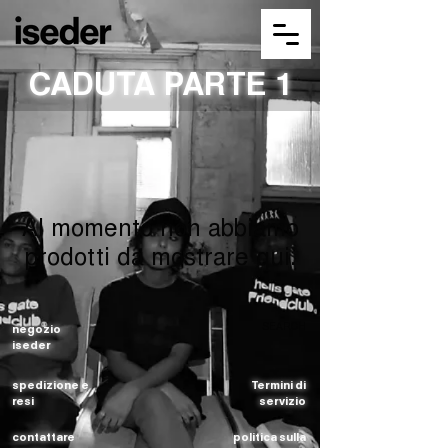
CADUTA PARTE 1
Al momento non abbiamo
prodotti da mostrare qui.
negozio
SEARCH
iseder
spedizione e
Termini di
resi
servizio
contattare
politica sulla