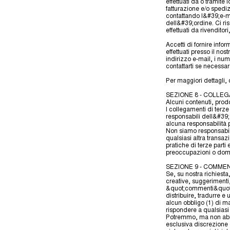
effettuati da o tramite 
fatturazione e/o spedi
contattando l&#39;e-ma
dell&#39;ordine. Ci ris
effettuati da rivenditori,
Accetti di fornire info
effettuati presso il no
indirizzo e-mail, i nu
contattarti se necessar
Per maggiori dettagli, c
SEZIONE 8 - COLLEG
Alcuni contenuti, prodot
I collegamenti di terze
responsabili dell&#39
alcuna responsabilità pe
Non siamo responsabili 
qualsiasi altra transaz
pratiche di terze part
preoccupazioni o domand
SEZIONE 9 - COMMEN
Se, su nostra richiesta
creative, suggerimenti,
&quot;commenti&quot;),
distribuire, tradurre 
alcun obbligo (1) di m
rispondere a qualsias
Potremmo, ma non abbi
esclusiva discrezione c