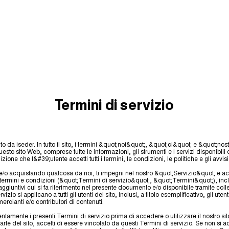
Termini di servizio
to da iseder. In tutto il sito, i termini &quot;noi&quot;, &quot;ci&quot; e &quot;nos
questo sito Web, comprese tutte le informazioni, gli strumenti e i servizi disponibili
ione che l&#39;utente accetti tutti i termini, le condizioni, le politiche e gli avvisi
o e/o acquistando qualcosa da noi, ti impegni nel nostro &quot;Servizio&quot; e ac
 termini e condizioni (&quot;Termini di servizio&quot;, &quot;Termini&quot;), incl
aggiuntivi cui si fa riferimento nel presente documento e/o disponibile tramite col
vizio si applicano a tutti gli utenti del sito, inclusi, a titolo esemplificativo, gli ut
ercianti e/o contributori di contenuti.
tentamente i presenti Termini di servizio prima di accedere o utilizzare il nostro 
rte del sito, accetti di essere vincolato da questi Termini di servizio. Se non si acc