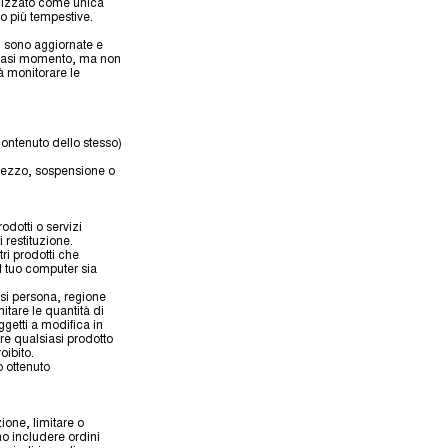
tilizzato come unica
o più tempestive.
n sono aggiornate e
alsiasi momento, ma non
à monitorare le
contenuto dello stesso)
 prezzo, sospensione o
odotti o servizi
 restituzione.
ri prodotti che
l tuo computer sia
iasi persona, regione
itare le quantità di
ggetti a modifica in
re qualsiasi prodotto
oibito.
o ottenuto
zione, limitare o
no includere ordini