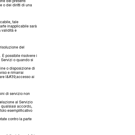
one dei presenti
o dei diritti di una
cabile, tale
rte inapplicabile sarà
 validità e
 risoluzione del
 È possibile risolvere i
i Servizi o quando si
rmine o disposizione di
iso e rimarrai
gare l&#39;accesso ai
ini di servizio non
relazione al Servizio
do qualsiasi accordo,
tolo esemplificativo
tate contro la parte