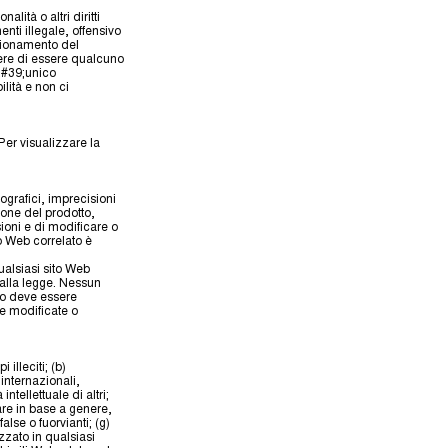
lità o altri diritti
enti illegale, offensivo
nzionamento del
gere di essere qualcuno
l&#39;unico
lità e non ci
Per visualizzare la
ografici, imprecisioni
ione del prodotto,
sioni e di modificare o
to Web correlato è
ualsiasi sito Web
dalla legge. Nessun
to deve essere
te modificate o
 illeciti; (b)
 internazionali,
 intellettuale di altri;
are in base a genere,
alse o fuorvianti; (g)
zzato in qualsiasi