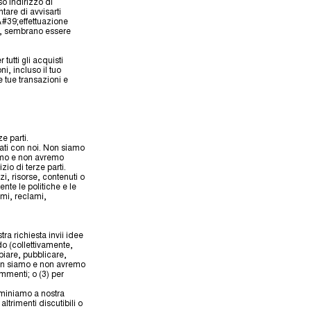
so indirizzo di
are di avvisarti
&#39;effettuazione
zio, sembrano essere
utti gli acquisti
i, incluso il tuo
 tue transazioni e
e parti.
liati con noi. Non siamo
amo e non avremo
zio di terze parti.
i, risorse, contenuti o
ente le politiche e le
ami, reclami,
tra richiesta invii idee
odo (collettivamente,
iare, pubblicare,
 Non siamo e non avremo
mmenti; o (3) per
rminiamo a nostra
ltrimenti discutibili o