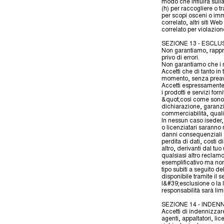
modo che influirà sulla
(h) per raccogliere o tr
per scopi osceni o immo
correlato, altri siti We
correlato per violazione
SEZIONE 13 - ESCLU
Non garantiamo, rappre
privo di errori.
Non garantiamo che i ri
Accetti che di tanto in
momento, senza preav
Accetti espressamente ch
i prodotti e servizi for
&quot;così come sono&
dichiarazione, garanzi
commerciabilità, quali
In nessun caso iseder, i 
o licenziatari saranno r
danni consequenziali di
perdita di dati, costi d
altro, derivanti dal tuo
qualsiasi altro reclamo
esemplificativo ma non 
tipo subiti a seguito d
disponibile tramite il 
l&#39;esclusione o la l
responsabilità sarà li
SEZIONE 14 - INDEN
Accetti di indennizzare,
agenti, appaltatori, lic