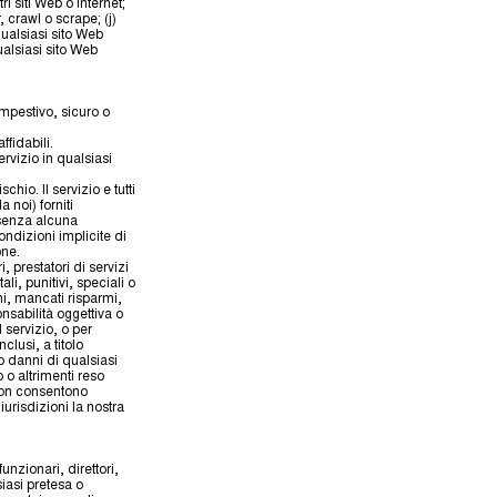
i siti Web o Internet;
, crawl o scrape; (j)
qualsiasi sito Web
qualsiasi sito Web
mpestivo, sicuro o
fidabili.
ervizio in qualsiasi
hio. Il servizio e tutti
 noi) forniti
senza alcuna
ndizioni implicite di
one.
i, prestatori di servizi
ali, punitivi, speciali o
ni, mancati risparmi,
onsabilità oggettiva o
l servizio, o per
clusi, a titolo
o danni di qualsiasi
 o altrimenti reso
i non consentono
iurisdizioni la nostra
funzionari, direttori,
siasi pretesa o