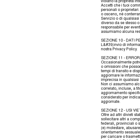
violano la proprietà int
Accetti che i tuoi comme
personali o proprietari
o osceno, né conterran
Servizio o di qualsiasi
diverso da se stesso o 
responsabile per event
assumiamo alcuna respo
SEZIONE 10 - DATI 
L&#39;invio di informaz
nostra Privacy Policy.
SEZIONE 11 - ERRORI
Occasionalmente potreb
o omissioni che posson
tempi di transito e disp
aggiornare le informazi
imprecisa in qualsias
Non ci assumiamo alcun
correlato, incluse, a t
aggiornamento specific
considerato per indicar
aggiornate.
SEZIONE 12 - USI VIE
Oltre ad altri divieti sta
sollecitare altri a comp
federali, provinciali o st
(e) molestare, abusare
orientamento sessuale, r
per caricare o trasmett