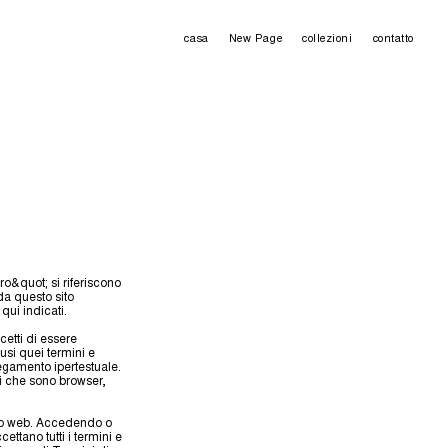
casa
New Page
collezioni
contatto
tro&quot; si riferiscono
 da questo sito
 qui indicati.
cetti di essere
usi quei termini e
legamento ipertestuale.
enti che sono browser,
sito web. Accedendo o
ettano tutti i termini e