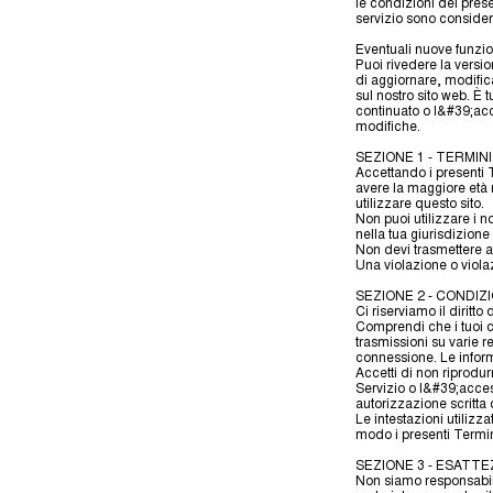
le condizioni del prese
servizio sono consider
Eventuali nuove funzio
Puoi rivedere la versio
di aggiornare, modific
sul nostro sito web. È
continuato o l&#39;acc
modifiche.
SEZIONE 1 - TERMIN
Accettando i presenti T
avere la maggiore età n
utilizzare questo sito.
Non puoi utilizzare i n
nella tua giurisdizione 
Non devi trasmettere a
Una violazione o viol
SEZIONE 2 - CONDIZ
Ci riserviamo il diritto
Comprendi che i tuoi co
trasmissioni su varie re
connessione. Le informa
Accetti di non riprodur
Servizio o l&#39;access
autorizzazione scritta 
Le intestazioni utiliz
modo i presenti Termin
SEZIONE 3 - ESATT
Non siamo responsabili