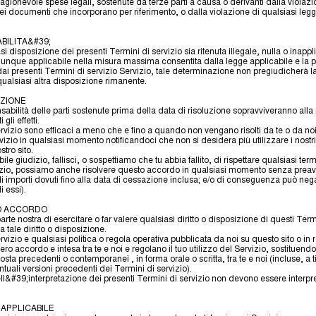
ragionevole spese legali, sostenute da terze parti a causa o derivanti dalla violazi
ei documenti che incorporano per riferimento, o dalla violazione di qualsiasi legge 
BILITA&#39;
i disposizione dei presenti Termini di servizio sia ritenuta illegale, nulla o inappli
nque applicabile nella misura massima consentita dalla legge applicabile e la pa
ai presenti Termini di servizio Servizio, tale determinazione non pregiudicherà la
qualsiasi altra disposizione rimanente.
UZIONE
nsabilità delle parti sostenute prima della data di risoluzione sopravviveranno alla
gli effetti.
ervizio sono efficaci a meno che e fino a quando non vengano risolti da te o da noi.
vizio in qualsiasi momento notificandoci che non si desidera più utilizzare i nostr
stro sito.
ile giudizio, fallisci, o sospettiamo che tu abbia fallito, di rispettare qualsiasi te
izio, possiamo anche risolvere questo accordo in qualsiasi momento senza preavv
 gli importi dovuti fino alla data di cessazione inclusa; e/o di conseguenza può ne
i essi).
RO ACCORDO
te nostra di esercitare o far valere qualsiasi diritto o disposizione di questi Term
a tale diritto o disposizione.
ervizio e qualsiasi politica o regola operativa pubblicata da noi su questo sito o in 
ero accordo e intesa tra te e noi e regolano il tuo utilizzo del Servizio, sostituen
a precedenti o contemporanei , in forma orale o scritta, tra te e noi (incluse, a ti
tuali versioni precedenti dei Termini di servizio).
ll&#39;interpretazione dei presenti Termini di servizio non devono essere interpre
 APPLICABILE