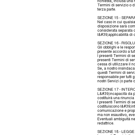
richiesta, inclusa una 
Termini di servizio o d
terza parte.
SEZIONE 15 - SEPARA
Nel caso in cui qualsias
disposizione sarà comu
considerata separata d
l&#39;applicabilità di 
SEZIONE 16 - RISOL
Gli obblighi e le respo
presente accordo a tutti 
I presenti Termini di s
presenti Termini di ser
cessa di utilizzare il no
Se, a nostro insindacab
questi Termini di serv
responsabile per tutti
nostri Servizi (o parte d
SEZIONE 17 - INTE
L&#39;incapacità da par
costituirà una rinuncia 
I presenti Termini di s
costituiscono l&#39;int
comunicazione e propost
ma non esaustivo, even
Eventuali ambiguità ne
redattrice.
SEZIONE 18 - LEGGE