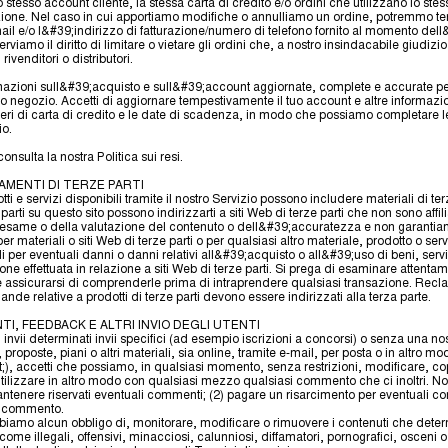
lo stesso account cliente, la stessa carta di credito e/o ordini che utilizzano lo stes
zione. Nel caso in cui apportiamo modifiche o annulliamo un ordine, potremmo tent
il e/o l&#39;indirizzo di fatturazione/numero di telefono fornito al momento dell
erviamo il diritto di limitare o vietare gli ordini che, a nostro insindacabile giudi
 rivenditori o distributori.
rmazioni sull&#39;acquisto e sull&#39;account aggiornate, complete e accurate per t
stro negozio. Accetti di aggiornare tempestivamente il tuo account e altre informazion
meri di carta di credito e le date di scadenza, in modo che possiamo completare le
io.
onsulta la nostra Politica sui resi.
AMENTI DI TERZE PARTI
ti e servizi disponibili tramite il nostro Servizio possono includere materiali di terz
 parti su questo sito possono indirizzarti a siti Web di terze parti che non sono affi
;esame o della valutazione del contenuto o dell&#39;accuratezza e non garanti
r materiali o siti Web di terze parti o per qualsiasi altro materiale, prodotto o servi
per eventuali danni o danni relativi all&#39;acquisto o all&#39;uso di beni, serviz
ione effettuata in relazione a siti Web di terze parti. Si prega di esaminare attentam
i e assicurarsi di comprenderle prima di intraprendere qualsiasi transazione. Recl
e relative a prodotti di terze parti devono essere indirizzati alla terza parte.
TI, FEEDBACK E ALTRI INVIO DEGLI UTENTI
, invii determinati invii specifici (ad esempio iscrizioni a concorsi) o senza una nos
 proposte, piani o altri materiali, sia online, tramite e-mail, per posta o in altro m
 accetti che possiamo, in qualsiasi momento, senza restrizioni, modificare, cop
e utilizzare in altro modo con qualsiasi mezzo qualsiasi commento che ci inoltri.
antenere riservati eventuali commenti; (2) pagare un risarcimento per eventuali co
i commento.
amo alcun obbligo di, monitorare, modificare o rimuovere i contenuti che dete
ome illegali, offensivi, minacciosi, calunniosi, diffamatori, pornografici, osceni o a