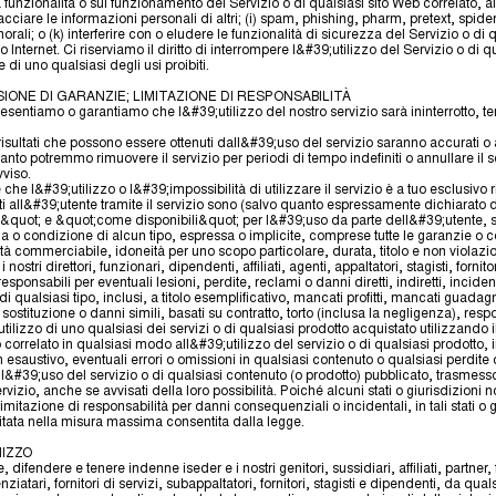
 funzionalità o sul funzionamento del Servizio o di qualsiasi sito Web correlato, altr
acciare le informazioni personali di altri; (i) spam, phishing, pharm, pretext, spider
rali; o (k) interferire con o eludere le funzionalità di sicurezza del Servizio o di 
b o Internet. Ci riserviamo il diritto di interrompere l&#39;utilizzo del Servizio o di 
 di uno qualsiasi degli usi proibiti.
SIONE DI GARANZIE; LIMITAZIONE DI RESPONSABILITÀ
sentiamo o garantiamo che l&#39;utilizzo del nostro servizio sarà ininterrotto, te
sultati che possono essere ottenuti dall&#39;uso del servizio saranno accurati o af
 tanto potremmo rimuovere il servizio per periodi di tempo indefiniti o annullare il s
viso.
e l&#39;utilizzo o l&#39;impossibilità di utilizzare il servizio è a tuo esclusivo risc
niti all&#39;utente tramite il servizio sono (salvo quanto espressamente dichiarato da
quot; e &quot;come disponibili&quot; per l&#39;uso da parte dell&#39;utente, 
a o condizione di alcun tipo, espressa o implicite, comprese tutte le garanzie o co
tà commerciabile, idoneità per uno scopo particolare, durata, titolo e non violazi
nostri direttori, funzionari, dipendenti, affiliati, agenti, appaltatori, stagisti, fornitor
esponsabili per eventuali lesioni, perdite, reclami o danni diretti, indiretti, incident
 qualsiasi tipo, inclusi, a titolo esemplificativo, mancati profitti, mancati guadag
i sostituzione o danni simili, basati su contratto, torto (inclusa la negligenza), resp
 utilizzo di uno qualsiasi dei servizi o di qualsiasi prodotto acquistato utilizzando i
 correlato in qualsiasi modo all&#39;utilizzo del servizio o di qualsiasi prodotto, in
esaustivo, eventuali errori o omissioni in qualsiasi contenuto o qualsiasi perdite 
ell&#39;uso del servizio o di qualsiasi contenuto (o prodotto) pubblicato, trasmesso
servizio, anche se avvisati della loro possibilità. Poiché alcuni stati o giurisdizion
imitazione di responsabilità per danni consequenziali o incidentali, in tali stati o g
mitata nella misura massima consentita dalla legge.
NIZZO
 difendere e tenere indenne iseder e i nostri genitori, sussidiari, affiliati, partner, 
enziatari, fornitori di servizi, subappaltatori, fornitori, stagisti e dipendenti, da qual