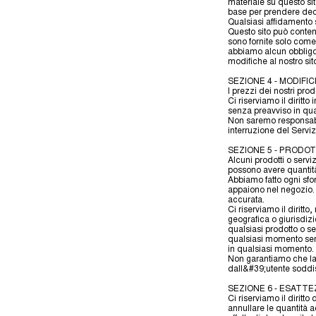
materiale su questo sit
base per prendere deci
Qualsiasi affidamento s
Questo sito può conten
sono fornite solo come 
abbiamo alcun obbligo 
modifiche al nostro sit
SEZIONE 4 - MODIFI
I prezzi dei nostri pro
Ci riserviamo il diritt
senza preavviso in qu
Non saremo responsabili
interruzione del Serviz
SEZIONE 5 - PRODOTTI
Alcuni prodotti o servi
possono avere quantità 
Abbiamo fatto ogni sfor
appaiono nel negozio. 
accurata.
Ci riserviamo il diritto
geografica o giurisdizi
qualsiasi prodotto o se
qualsiasi momento senz
in qualsiasi momento. Q
Non garantiamo che la q
dall&#39;utente soddisf
SEZIONE 6 - ESATT
Ci riserviamo il diritto
annullare le quantità a