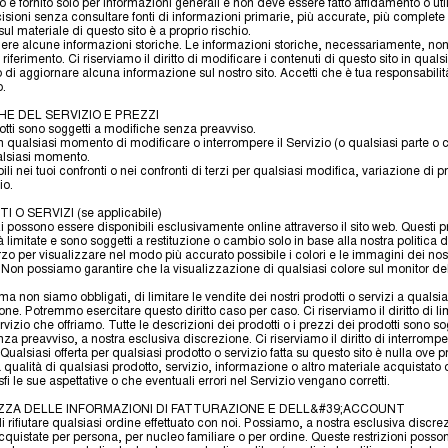
o è fornito solo per informazioni generali e non deve essere fatto affidamento o u
sioni senza consultare fonti di informazioni primarie, più accurate, più complete 
ul materiale di questo sito è a proprio rischio.
ere alcune informazioni storiche. Le informazioni storiche, necessariamente, no
riferimento. Ci riserviamo il diritto di modificare i contenuti di questo sito in qu
di aggiornare alcuna informazione sul nostro sito. Accetti che è tua responsabilit
o.
CHE DEL SERVIZIO E PREZZI
dotti sono soggetti a modifiche senza preavviso.
o in qualsiasi momento di modificare o interrompere il Servizio (o qualsiasi parte o 
alsiasi momento.
 nei tuoi confronti o nei confronti di terzi per qualsiasi modifica, variazione di
io.
 O SERVIZI (se applicabile)
zi possono essere disponibili esclusivamente online attraverso il sito web. Questi pr
limitate e sono soggetti a restituzione o cambio solo in base alla nostra politica di
zo per visualizzare nel modo più accurato possibile i colori e le immagini dei nost
Non possiamo garantire che la visualizzazione di qualsiasi colore sul monitor de
, ma non siamo obbligati, di limitare le vendite dei nostri prodotti o servizi a quals
one. Potremmo esercitare questo diritto caso per caso. Ci riserviamo il diritto di lim
rvizio che offriamo. Tutte le descrizioni dei prodotti o i prezzi dei prodotti sono so
a preavviso, a nostra esclusiva discrezione. Ci riserviamo il diritto di interrompe
ualsiasi offerta per qualsiasi prodotto o servizio fatta su questo sito è nulla ove pr
ualità di qualsiasi prodotto, servizio, informazione o altro materiale acquistato 
i le sue aspettative o che eventuali errori nel Servizio vengano corretti.
EZZA DELLE INFORMAZIONI DI FATTURAZIONE E DELL&#39;ACCOUNT
 di rifiutare qualsiasi ordine effettuato con noi. Possiamo, a nostra esclusiva discre
cquistate per persona, per nucleo familiare o per ordine. Queste restrizioni posso