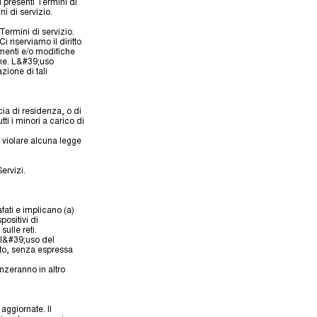
i presenti Termini di
i di servizio.
Termini di servizio.
 riserviamo il diritto
amenti e/o modifiche
che. L&#39;uso
zione di tali
cia di residenza, o di
ti i minori a carico di
, violare alcuna legge
ervizi.
afati e implicano (a)
positivi di
ulle reti.
, l&#39;uso del
nito, senza espressa
nzeranno in altro
aggiornate. Il