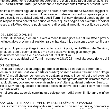
nte accordo, non è possibile accedere al sito Web o utilizzare alcun servizio. Se 
ati un&#39;offerta, l&#39;accettazione è espressamente limitata ai presenti Termin
nalità o strumenti aggiunti al negozio corrente saranno anch&#39;essi soggetti ai 
ne più aggiornata dei Termini di servizio in qualsiasi momento su questa pagina. Ci
are o sostituire qualsiasi parte di questi Termini di servizio pubblicando aggiorn
 tua responsabilità controllare periodicamente questa pagina per eventuali modifi
esso al sito Web dopo la pubblicazione di eventuali modifiche costituisce accetta
I DEL NEGOZIO ONLINE
ermini di servizio, dichiari di avere almeno la maggiore età nel tuo stato o provin
el tuo stato o provincia di residenza e ci hai dato il tuo consenso a consentire a tut
ostri prodotti per scopi illegali o non autorizzati né puoi, nell&#39;uso del Servizio
(incluse, a titolo esemplificativo ma non esaustivo, le leggi sul copyright).
lcun worm o virus o alcun codice di natura distruttiva.
azione di uno qualsiasi dei Termini comporterà l&#39;immediata cessazione dei S
IONI GENERALI
 di rifiutare il servizio a chiunque per qualsiasi motivo e in qualsiasi momento.
ntenuti (esclusi i dati della carta di credito) possono essere trasferiti non crittogr
ti; e (b) modifiche per conformarsi e adattarsi ai requisiti tecnici delle reti o dei dis
zioni sulla carta di credito vengono sempre crittografate durante il trasferimento s
re, duplicare, copiare, vendere, rivendere o sfruttare qualsiasi parte del Servizio
o al Servizio o qualsiasi contatto sul sito web attraverso il quale il servizio è for
da parte nostra .
zate nel presente accordo sono incluse solo per comodità e non limiteranno o influe
i.
EZZA, COMPLETEZZA E TEMPESTIVITÀ DELL&#39;INFORMAZIONE
 se le informazioni rese disponibili su questo sito non sono accurate, complete o 