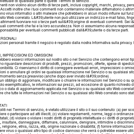
ellettuale di qualsiasi parte o questi Termini di servizio .
nti non violino alcun diritto di terze parti, inclusi copyright, marchi, privacy, persona
. Accetti inoltre che i tuoi commenti non conterranno materiale diffamatorio o altrim
no virus informatici o altri malware che potrebbero in alcun modo influire sul fu
 sito Web correlato. L&#39;utente non può utilizzare un indirizzo e-mail falso, fin
altrimenti fuorviare noi o terze parti sull&#39;origine di eventuali commenti. Sei 
uali commenti che fai e la loro accuratezza. Non ci assumiamo alcuna responsabi
nsabilità per eventuali commenti pubblicati dall&#39;utente o da terze parti.
PERSONALI
ioni personali tramite il negozio è regolato dalla nostra Informativa sulla privacy. 
, IMPRECISIONI ED OMISSIONI
bero esserci informazioni sul nostro sito o nel Servizio che contengono errori tip
o riguardare descrizioni di prodotti, prezzi, promozioni, offerte, spese di spediz
onibilità. Ci riserviamo il diritto di correggere eventuali errori, imprecisioni o omis
oni o annullare gli ordini se qualsiasi informazione nel Servizio o su qualsiasi si
i momento senza preavviso (anche dopo aver inviato l&#39;ordine) .
 obbligo di aggiornare, modificare o chiarire le informazioni nel Servizio o su q
itolo esemplificativo, le informazioni sui prezzi, ad eccezione di quanto richiesto 
o o data di aggiornamento applicata nel Servizio o su qualsiasi sito Web correla
e che tutte le informazioni nel Servizio o su qualsiasi sito Web correlato sono sta
TATI
biliti nei Termini di servizio, è vietato utilizzare il sito o il suo contenuto: (a) per scopi
iere o partecipare ad atti illeciti; (c) violare regolamenti, norme, leggi o ordinanze
atali; (d) violare o violare i nostri diritti di proprietà intellettuale o i diritti di proprietà
, insultare, danneggiare, diffamare, calunniare, denigrare, intimidire o discrimin
eligione, etnia, razza, età, origine nazionale o disabilità; (f) fornire informazioni f
ere virus o qualsiasi altro tipo di codice dannoso che verrà o potrebbe essere utili